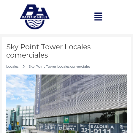
Ir
Post
al
navigation
Menú
contenido
Sky Point Tower Locales
comerciales
Locales
Sky Point Tower Locales comerciales