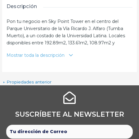
Descripción
Pon tu negocio en Sky Point Tower en el centro del
Parque Universitario de la Vía Ricardo J. Alfaro (Tumba
Muerto), a un costado de la Universidad Latina. Locales
disponibles entre 192.89m2, 133.61m2, 108.97m2 y
74.59m2 con mezzanine, desde $1412.00 (Con respaldo y
Mostrar toda la descripción
garantía del promotor) Especificaciones del Área
Comercial: • A escasos pasos de la Universidad Latina y
Ave. Ricardo J. Alfaro • Proyecto residencial de 262
unidades en su primera torre de tres torres residenciales
←
Propiedades anterior
(Fase de entrega- Torre 100) • Planta eléctrica total para el
área comercial • Poder adquisitivo: Medio alto •
Estacionamientos asignados para los locales
SUSCRÍBETE AL NEWSLETTER​