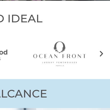
 IDEAL
Sig
ALCANCE