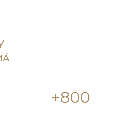
Y
MÁ
+
800
HECTAREAS VERDES