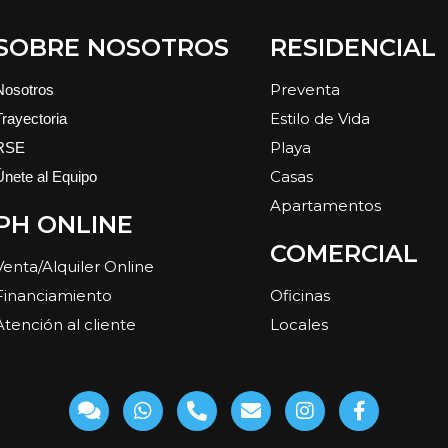
SOBRE NOSOTROS
RESIDENCIAL
Preventa
Nosotros
Estilo de Vida
Trayectoria
Playa
RSE
Casas
Únete al Equipo
Apartamentos
PH ONLINE
COMERCIAL
Venta/Alquiler Online
Financiamiento
Oficinas
Atención al cliente
Locales
C
W
P
E
I
F
o
h
h
n
n
a
m
a
o
v
s
c