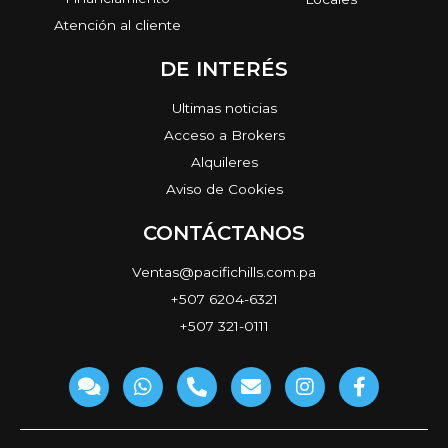
Atención al cliente
DE INTERÉS
Ultimas noticias
Acceso a Brokers
Alquileres
Aviso de Cookies
CONTÁCTANOS
Ventas@pacifichills.com.pa
+507 6204-6321
+507 321-0111
C
W
P
E
I
F
o
h
h
n
n
a
m
a
o
v
s
c
m
t
n
e
t
e